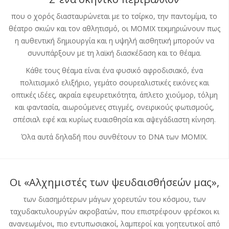
που ο χορός διασταυρώνεται με το τσίρκο, την παντομίμα, το
θέατρο σκιών και τον αθλητισμό, οι ΜΟΜΙΧ τεκμηριώνουν πως
η αυθεντική δημιουργία και η υψηλή αισθητική μπορούν να
συνυπάρξουν με τη λαϊκή διασκέδαση και το θέαμα.
Κάθε τους θέαμα είναι ένα φυσικό αφροδισιακό, ένα
πολιτισμικό ελιξήριο, γεμάτο σουρεαλιστικές εικόνες και
οπτικές ιδέες, ακραία εφευρετικότητα, άπλετο χιούμορ, τόλμη
και φαντασία, αιωρούμενες στιγμές, ονειρικούς φωτισμούς,
σπέσιαλ εφέ και κυρίως ευαισθησία και αψεγάδιαστη κίνηση.
Όλα αυτά δηλαδή που συνθέτουν το DNA των ΜΟΜΙΧ.
Οι «Αλχημιστές των ψευδαισθήσεών μας»,
των διασημότερων μάγων χορευτών του κόσμου, των
ταχυδακτυλουργών ακροβατών, που επιστρέφουν φρέσκοι κι
ανανεωμένοι, πιο εντυπωσιακοί, λαμπεροί και γοητευτικοί από