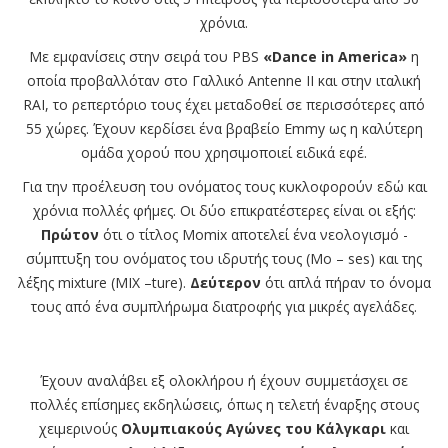
χρόνια.
Με εμφανίσεις στην σειρά του PBS
«Dance in America»
η
οποία προβαλλόταν στο Γαλλικό Antenne II και στην ιταλική
RAI, το ρεπερτόριο τους έχει μεταδοθεί σε περισσότερες από
55 χώρες. Έχουν κερδίσει ένα βραβείο Emmy ως η καλύτερη
ομάδα χορού που χρησιμοποιεί ειδικά εφέ.
Για την προέλευση του ονόματος τους κυκλοφορούν εδώ και
χρόνια πολλές φήμες. Οι δύο επικρατέστερες είναι οι εξής:
Πρώτον
ότι ο τίτλος Momix αποτελεί ένα νεολογισμό -
σύμπτυξη του ονόματος του ιδρυτής τους (Mo – ses) και της
λέξης mixture (MIX –ture).
Δεύτερον
ότι απλά πήραν το όνομα
τους από ένα συμπλήρωμα διατροφής για μικρές αγελάδες.
Έχουν αναλάβει εξ ολοκλήρου ή έχουν συμμετάσχει σε
πολλές επίσημες εκδηλώσεις, όπως η τελετή έναρξης στους
χειμερινούς
Ολυμπιακούς Αγώνες του Κάλγκαρι
και