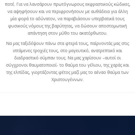
ποτέ. Για να λανσάρουν πρωτόγνωρους εκφραστικούς κώδικες,
να αψηφήσουν και να περιφρονήσουν με αυθάδεια για άλλη
μία φορά το αδύνατον, να παραβιάσουν υπερβατικά τους
φυσικούς νόμους της βαρύτητας, να δώσουν αποστομωτική
απάντηση στον μύθο του ακατόρθωτου.
Να μας ταξιδέψουν πάνω στα φτερά τους, παίρνοντάς μας στις
ιπτάμενες τροχιές τους, στο μαγευτικό, ανατρεπτικό και
διαδραστικό σύμπαν τους. Να μας χαρίσουν –αυτοί οι
σύγχρονοι θαυματοποιοί- το θαύμα του γέλιου, της χαράς και
της ελπίδας, γιορτάζοντας φέτος μαζί μας το αέναο θαύμα των
Χριστουγέννων.