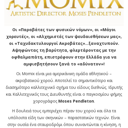
Οι «Παραβάτες των φυσικών νόμων», οι «Μάγοι
χορευτές», οι «Αλχημιστές των ψευδαισθήσεων μας»,
οι «Ταχυδακτυλουργοί Ακροβάτες»…ξαναχτυπούν.
Αψηφώντας τη βαρύτητα, φλερτάροντας με την
οφθαλμαπάτη, επιστρέφουν στην Ελλάδα για να
αμφισβητήσουν ξανά το «αδύνατον»!
Οι Momix είναι μια αμερικάνικη ομάδα αθλητικού –
ακροβατικού χορού. Αποτελεί το σημαντικότερο και
διασημότερο καλλιτεχνικό σχήμα του είδους διεθνώς. Ιδρυτής
και Καλλιτεχνικός τους Διευθυντής είναι ο παγκοσμίου φήμης
χορογράφος
Moses Pendleton
.
Η δουλειά τους εμπεριέχει πέραν του χορού και όλα τα
υπόλοιπα είδη των σκηνικών – παραστατικών τεχνών. Είναι
στην ουσία ένα σταυροδρόμι όπου συναντώνται η κίνηση, η