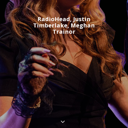
Ένα ξέφρενο πάρτι
PostModern Jukebox