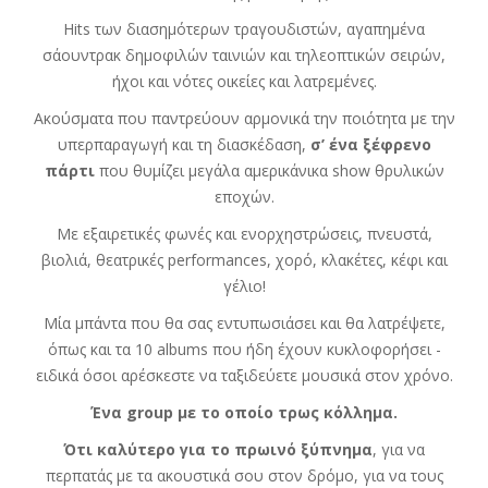
Hits των διασημότερων τραγουδιστών, αγαπημένα
σάουντρακ δημοφιλών ταινιών και τηλεοπτικών σειρών,
ήχοι και νότες οικείες και λατρεμένες.
Ακούσματα που παντρεύουν αρμονικά την ποιότητα με την
υπερπαραγωγή και τη διασκέδαση,
σ’ ένα ξέφρενο
πάρτι
που θυμίζει μεγάλα αμερικάνικα show θρυλικών
εποχών.
Με εξαιρετικές φωνές και ενορχηστρώσεις, πνευστά,
βιολιά, θεατρικές performances, χορό, κλακέτες, κέφι και
γέλιο!
Μία μπάντα που θα σας εντυπωσιάσει και θα λατρέψετε,
όπως και τα 10 albums που ήδη έχουν κυκλοφορήσει -
ειδικά όσοι αρέσκεστε να ταξιδεύετε μουσικά στον χρόνο.
Ένα group με το οποίο τρως κόλλημα.
Ότι καλύτερο για το πρωινό ξύπνημα
, για να
περπατάς με τα ακουστικά σου στον δρόμο, για να τους