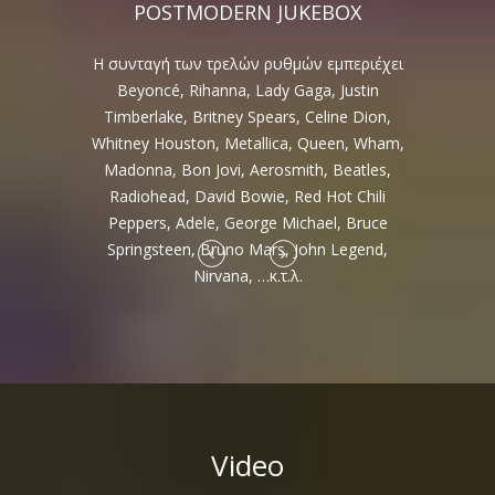
POSTMODERN JUKEBOX
Οι Postmodern Jukebox έχουν ήδη
κυκλοφορήσει 10 άλμπουμ με τεράστια
επιτυχία και εκατομμύρια πωλήσεις.
Με τις παγκόσμιες περιοδείες τους, οι
φανατικοί θαυμαστές τους αυξάνονται με
απίστευτους ρυθμούς, ενώ στο YouTube
έχουν 700 εκατομμύρια προβολές (views) και
2,7 εκατομμύρια συνδρομητές (subscribers).
Video