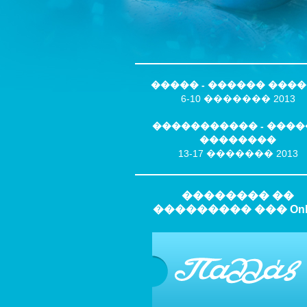
����� - ������ ���
6-10 ������� 2013
����������� - ����
��������
13-17 ������� 2013
�������� ��
��������� ��� Onli