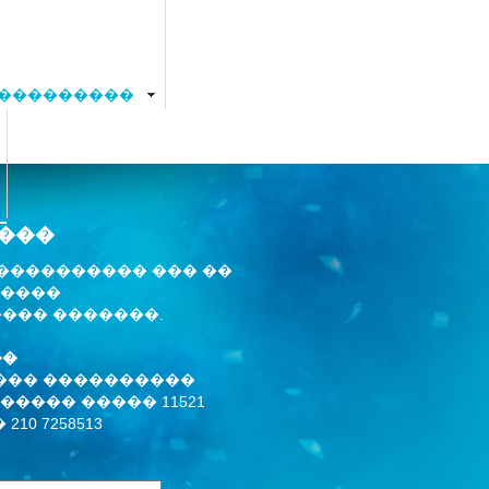
���������
���
���������� ��� ��
����
���� �������.
��
��� ����������
������ ����� 11521
 210 7258513