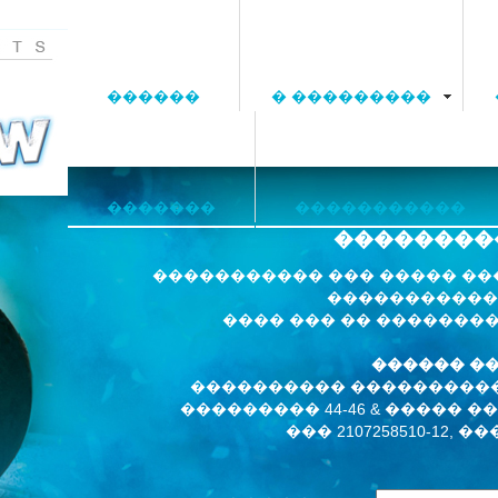
������
� ���������
�������
�����������
��������
����������� ��� ����� ��
�����������
���� ��� �� �������
������ �
���������� ���������
��������� 44-46 & ����� �
��� 2107258510-12, ���