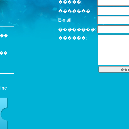
�����:
�������:
E-mail:
��������:
���
������:
��
ne