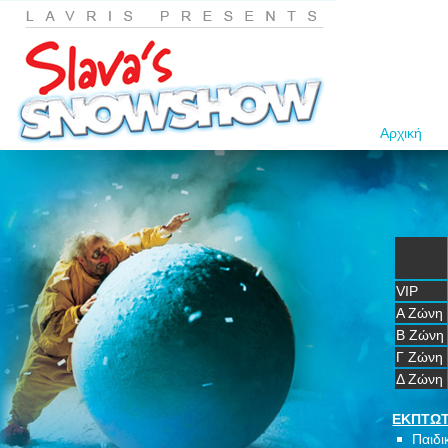
Αρχική
VIP
A Ζώνη
Β Ζώνη
Γ Ζώνη
Δ Ζώνη
ΕΚΠΤΩΤ
Παιδι